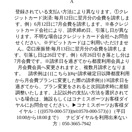
A
登録されている支払い方法により異なります。①クレ
ジットカード決済: 毎月12日に翌月分の会費を請求しま
す。例）6月12日に7月会費を請求します。※各クレジ
ットカード会社により、請求締め日、引落し日が異な
ります。不明な場合はクレジットカード会社へお問合
せください。※デビットカードはご利用いただけませ
ん。②口座振替:毎月13日に翌月分の会費を請求しま
す。引落し日は26日です。例）6月26日引き落とし分は
7月会費です。※請求日を過ぎてから都度利用会員より
月会費会員へ変更されますと、複数月請求となりま
す。 請求例は{{[こちら](#q=請求確定日以降都度利用
から月会費プランに変更した際の請求例)}}※請求日を
過ぎてから、プラン変更をされると次回請求時に差額
調整いたします。上記以外の支払い方法を選択されて
いる場合は、施設もしくはコナミスポーツお客様ダイ
ヤルにお問合せください。▶︎コナミスポーツお客様ダ
イヤル：{{[0570-000-573](tel:0570-000-573)}}（平日
10:00から18:00まで） ナビダイヤルを利用出来ない
方：050-3665-7942