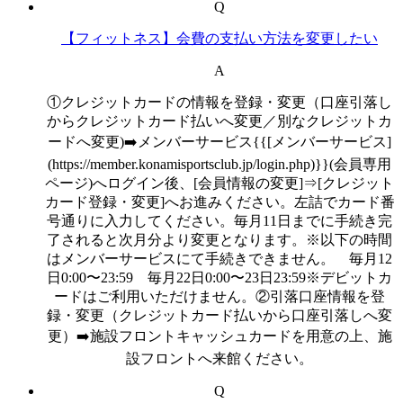
Q
【フィットネス】会費の支払い方法を変更したい
A
①クレジットカードの情報を登録・変更（口座引落し
からクレジットカード払いへ変更／別なクレジットカ
ードへ変更)➡️メンバーサービス{{[メンバーサービス]
(https://member.konamisportsclub.jp/login.php)}}(会員専用
ページ)へログイン後、[会員情報の変更]⇒[クレジット
カード登録・変更]へお進みください。左詰でカード番
号通りに入力してください。毎月11日までに手続き完
了されると次月分より変更となります。※以下の時間
はメンバーサービスにて手続きできません。 毎月12
日0:00〜23:59 毎月22日0:00〜23日23:59※デビットカ
ードはご利用いただけません。②引落口座情報を登
録・変更（クレジットカード払いから口座引落しへ変
更）➡️施設フロントキャッシュカードを用意の上、施
設フロントへ来館ください。
Q