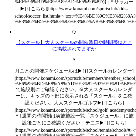
%E6%96%BD%E8%A8%AD%E5%90%8D)}}＊サッカー
▶️{{[こちら](https://www.konami.com/sportsclub/kids-
school/soccer_list.html#:~:text=%E4%BD%9C
%E3%82%B5%E3%83%83%E3%82%AB%E3%83%BC%E
Q
【スクール】大人スクールの開催曜日や時間帯はどこ
に掲載されてますか
A
月ごとの開催スケジュールは▶️{{[スクールカレンダー]
(https://www.konami.com/sportsclub/members
%E6%96%BD%E8%A8%AD%E3%82%92%E9%81%B8%E
で施設別にご確認ください。※大人スクールカレンダ
ーは、キッズの下部に表示される「スクール」をご確
認ください。大人スクールゴルフ▶️{{[こちら]
(https://www.konami.com/sportsclub/school/gol
＊1週間の時間割は実施施設一覧「スケジュール」に施
設後ごとにご確認ください。テニス▶️{{[こちら]
(https://www.konami.com/sportsclub/school/tennis/
＊1週間の時間割は実施施設一覧「スケジュール」に施