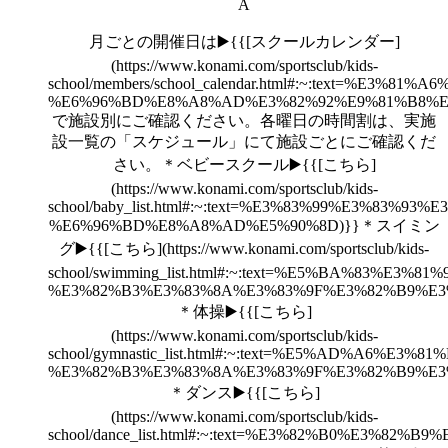
A
月ごとの開催日は▶️{{[スクールカレンダー]
(https://www.konami.com/sportsclub/kids-
school/members/school_calendar.html#:~:te
%E6%96%BD%E8%A8%AD%E3%82%92%E9%81%B8%E
で施設別にご確認ください。各曜日の時間割は、実施
設一覧の「スケジュール」にて施設ごとにご確認くだ
さい。＊ベビースクール▶️{{[こちら]
(https://www.konami.com/sportsclub/kids-
school/baby_list.html#:~:text=%E3%83%99%E3%
%E6%96%BD%E8%A8%AD%E5%90%8D)}}＊スイミン
グ▶️{{[こちら](https://www.konami.com/sportsclub/kids-
school/swimming_list.html#:~:text=%E5%BA%
%E3%82%B3%E3%83%8A%E3%83%9F%E3%82%B9%E3
＊体操▶️{{[こちら]
(https://www.konami.com/sportsclub/kids-
school/gymnastic_list.html#:~:text=%E5%AD%
%E3%82%B3%E3%83%8A%E3%83%9F%E3%82%B9%E3
＊ダンス▶️{{[こちら]
(https://www.konami.com/sportsclub/kids-
school/dance_list.html#:~:text=%E3%82%B0%E3